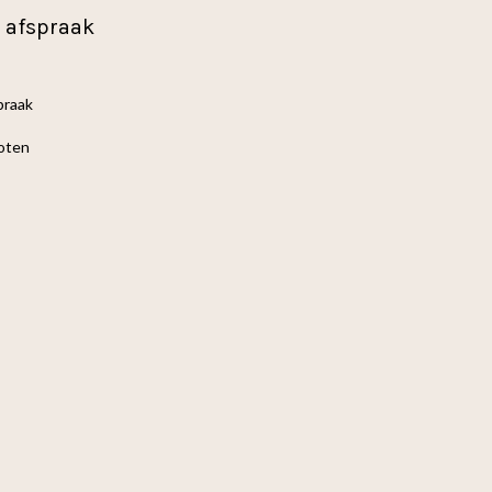
 afspraak
spraak
oten