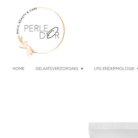
Ga
direct
naar
de
hoofdinhoud
HOME
GELAATSVERZORGING
LPG ENDERMOLOGIE