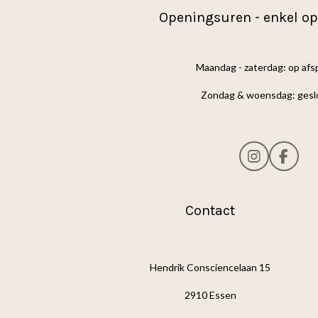
Openingsuren - enkel op
Maandag - zaterdag: op af
Zondag & woensdag: gesl
I
F
n
a
s
c
t
e
Contact
a
b
g
o
r
o
a
k
Hendrik Consciencelaan 15
m
2910 Essen